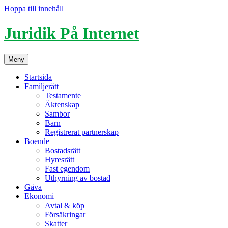
Hoppa till innehåll
Juridik På Internet
Meny
Startsida
Familjerätt
Testamente
Äktenskap
Sambor
Barn
Registrerat partnerskap
Boende
Bostadsrätt
Hyresrätt
Fast egendom
Uthyrning av bostad
Gåva
Ekonomi
Avtal & köp
Försäkringar
Skatter