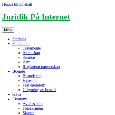
Hoppa till innehåll
Juridik På Internet
Meny
Startsida
Familjerätt
Testamente
Äktenskap
Sambor
Barn
Registrerat partnerskap
Boende
Bostadsrätt
Hyresrätt
Fast egendom
Uthyrning av bostad
Gåva
Ekonomi
Avtal & köp
Försäkringar
Skatter