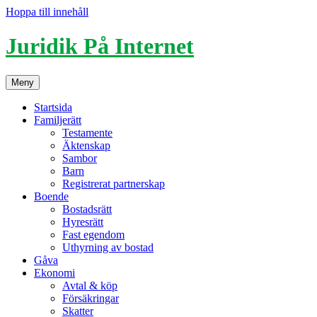
Hoppa till innehåll
Juridik På Internet
Meny
Startsida
Familjerätt
Testamente
Äktenskap
Sambor
Barn
Registrerat partnerskap
Boende
Bostadsrätt
Hyresrätt
Fast egendom
Uthyrning av bostad
Gåva
Ekonomi
Avtal & köp
Försäkringar
Skatter