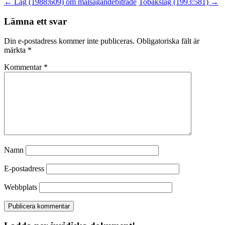
←
Lag (1988:609) om målsägandebiträde
Tobakslag (1993:581)
→
Lämna ett svar
Din e-postadress kommer inte publiceras.
Obligatoriska fält är
märkta
*
Kommentar
*
Namn
E-postadress
Webbplats