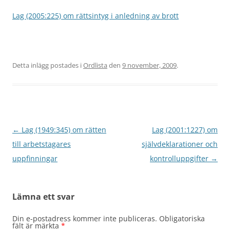
Lag (2005:225) om rättsintyg i anledning av brott
Detta inlägg postades i
Ordlista
den
9 november, 2009
.
Inläggsnavigering
←
Lag (1949:345) om rätten
Lag (2001:1227) om
till arbetstagares
självdeklarationer och
uppfinningar
kontrolluppgifter
→
Lämna ett svar
Din e-postadress kommer inte publiceras.
Obligatoriska
fält är märkta
*