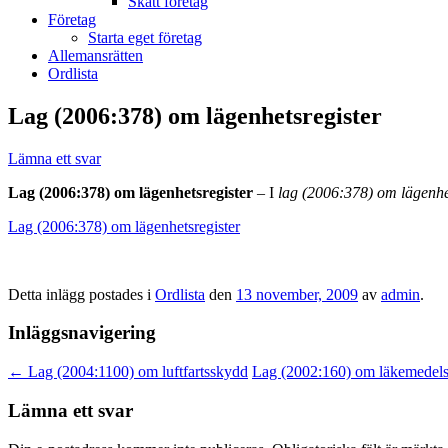
Skatt företag
Företag
Starta eget företag
Allemansrätten
Ordlista
Lag (2006:378) om lägenhetsregister
Lämna ett svar
Lag (2006:378) om lägenhetsregister
– I
lag (2006:378) om
lägenhe
Lag (2006:378) om lägenhetsregister
Detta inlägg postades i
Ordlista
den
13 november, 2009
av
admin
.
Inläggsnavigering
←
Lag (2004:1100) om luftfartsskydd
Lag (2002:160) om läkemedel
Lämna ett svar