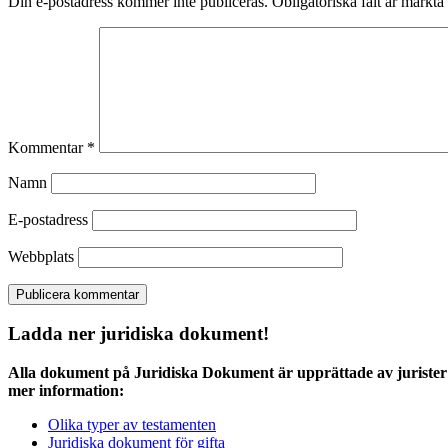
Din e-postadress kommer inte publiceras.
Obligatoriska fält är märkta
Kommentar
*
Namn
E-postadress
Webbplats
Ladda ner juridiska dokument!
Alla dokument på Juridiska Dokument är upprättade av jurister 
mer information:
Olika typer av testamenten
Juridiska dokument för gifta