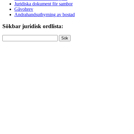
Juridiska dokument för sambor
Gåvobrev
Andrahandsuthyrning av bostad
Sökbar juridisk ordlista:
Sök
efter: