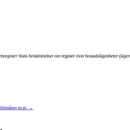
tsregister
finns bestämmelser om register över bostadslägenheter (l
ägen
sförmåner m.m.
→