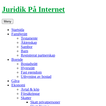
Hoppa
Juridik På Internet
till
innehåll
Meny
Startsida
Familjerätt
Testamente
Äktenskap
Sambor
Barn
Registrerat partnerskap
Boende
Bostadsrätt
Hyresrätt
Fast egendom
Uthyrning av bostad
Gåva
Ekonomi
Avtal & köp
Försäkringar
Skatter
Skatt privatpersoner