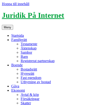
Hoppa till innehåll
Juridik På Internet
Meny
Startsida
Familjerätt
Testamente
Äktenskap
Sambor
Barn
Registrerat partnerskap
Boende
Bostadsrätt
Hyresrätt
Fast egendom
Uthyrning av bostad
Gåva
Ekonomi
Avtal & köp
Försäkringar
Skatter