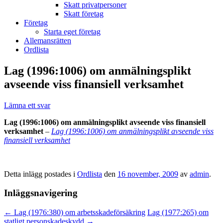
Skatt privatpersoner
Skatt företag
Företag
Starta eget företag
Allemansrätten
Ordlista
Lag (1996:1006) om anmälningsplikt
avseende viss finansiell verksamhet
Lämna ett svar
Lag (1996:1006) om anmälningsplikt avseende viss finansiell
verksamhet
–
Lag (1996:1006) om anmälningsplikt avseende viss
finansiell verksamhet
Detta inlägg postades i
Ordlista
den
16 november, 2009
av
admin
.
Inläggsnavigering
←
Lag (1976:380) om arbetsskadeförsäkring
Lag (1977:265) om
statligt personskadeskydd
→