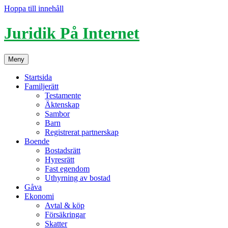
Hoppa till innehåll
Juridik På Internet
Meny
Startsida
Familjerätt
Testamente
Äktenskap
Sambor
Barn
Registrerat partnerskap
Boende
Bostadsrätt
Hyresrätt
Fast egendom
Uthyrning av bostad
Gåva
Ekonomi
Avtal & köp
Försäkringar
Skatter