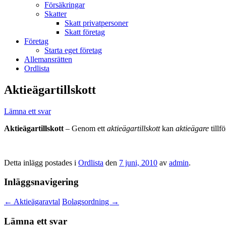
Försäkringar
Skatter
Skatt privatpersoner
Skatt företag
Företag
Starta eget företag
Allemansrätten
Ordlista
Aktieägartillskott
Lämna ett svar
Aktieägartillskott
– Genom ett
aktieägartillskott
kan
aktieägare
tillfö
Detta inlägg postades i
Ordlista
den
7 juni, 2010
av
admin
.
Inläggsnavigering
←
Aktieägaravtal
Bolagsordning
→
Lämna ett svar