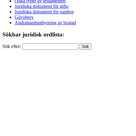
Olika typer av testamenten
Juridiska dokument för gifta
Juridiska dokument för sambor
Gåvobrev
Andrahandsuthyrning av bostad
Sökbar juridisk ordlista:
Sök efter: