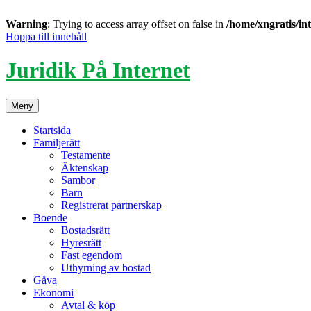
Warning
: Trying to access array offset on false in
/home/xngratis/in
Hoppa till innehåll
Juridik På Internet
Meny
Startsida
Familjerätt
Testamente
Äktenskap
Sambor
Barn
Registrerat partnerskap
Boende
Bostadsrätt
Hyresrätt
Fast egendom
Uthyrning av bostad
Gåva
Ekonomi
Avtal & köp