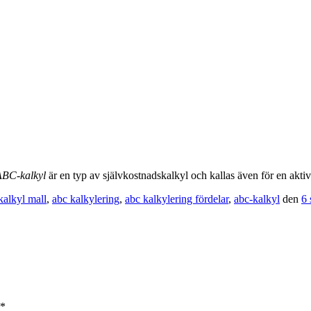
ABC-kalkyl
är en typ av självkostnadskalkyl och kallas även för en aktiv
kalkyl mall
,
abc kalkylering
,
abc kalkylering fördelar
,
abc-kalkyl
den
6 
*