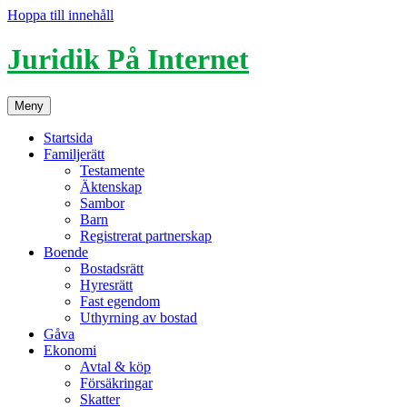
Hoppa till innehåll
Juridik På Internet
Meny
Startsida
Familjerätt
Testamente
Äktenskap
Sambor
Barn
Registrerat partnerskap
Boende
Bostadsrätt
Hyresrätt
Fast egendom
Uthyrning av bostad
Gåva
Ekonomi
Avtal & köp
Försäkringar
Skatter