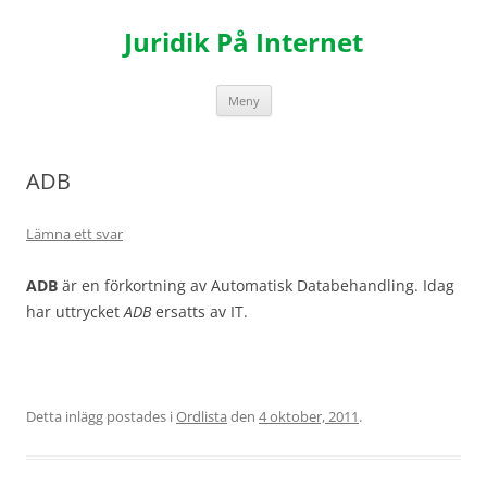
Hoppa
till
Juridik På Internet
innehåll
Meny
ADB
Lämna ett svar
ADB
är en förkortning av Automatisk Databehandling. Idag
har uttrycket
ADB
ersatts av IT.
Detta inlägg postades i
Ordlista
den
4 oktober, 2011
.