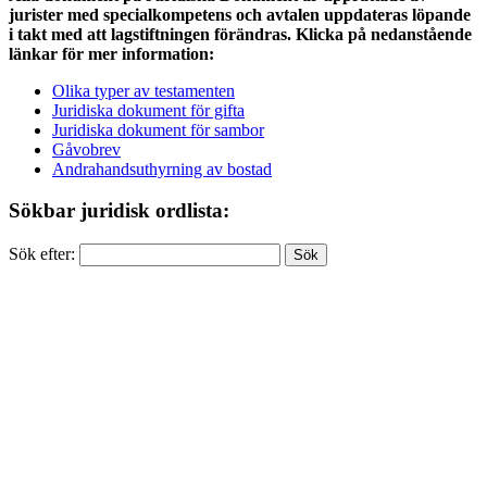
jurister med specialkompetens och avtalen uppdateras löpande
i takt med att lagstiftningen förändras. Klicka på nedanstående
länkar för mer information:
Olika typer av testamenten
Juridiska dokument för gifta
Juridiska dokument för sambor
Gåvobrev
Andrahandsuthyrning av bostad
Sökbar juridisk ordlista:
Sök efter: