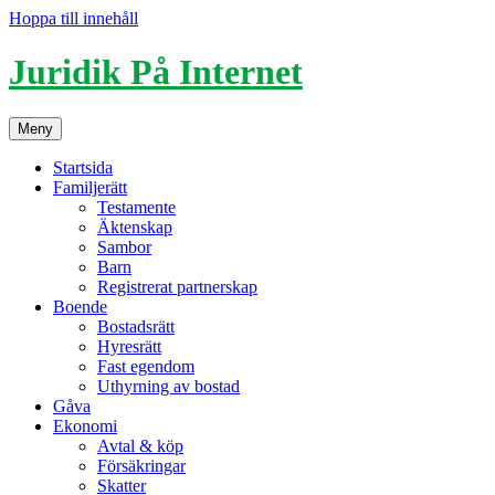
Hoppa till innehåll
Juridik På Internet
Meny
Startsida
Familjerätt
Testamente
Äktenskap
Sambor
Barn
Registrerat partnerskap
Boende
Bostadsrätt
Hyresrätt
Fast egendom
Uthyrning av bostad
Gåva
Ekonomi
Avtal & köp
Försäkringar
Skatter