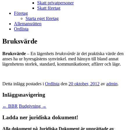
Skatt privatpersoner
Skatt företag
Företag
Starta eget företag
Allemansrätten
Ordlista
Bruksvärde
Bruksvärde
– En lägenhets
bruksvärde
är det praktiska värde den
anses ha ur hyresgästens synvinkel. med hänsyn till bland annat
lägenhetens storlek, standard, kommunikationer, affärer och läge.
Detta inlägg postades i
Ordlista
den
20 oktober, 2012
av
admin
.
Inläggsnavigering
←
BBR
Budgivning
→
Ladda ner juridiska dokument!
Alla dokument på Juridiska Dokument är upprättade av