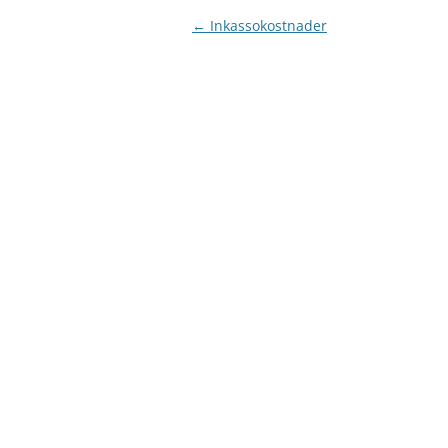
Inläggsnavigering
←
Inkassokostnader