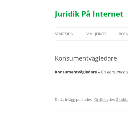
Hoppa
till
innehåll
Juridik På Internet
STARTSIDA
FAMILJERÄTT
BOE
TESTAMENTE
BOS
Konsumentvägledare
ÄKTENSKAP
HYR
SAMBOR
FAS
Konsumentvägledare
– En
konsumentv
BARN
UTH
REGISTRERAT PARTNERSK
Detta inlägg postades i
Ordlista
den
21 okt