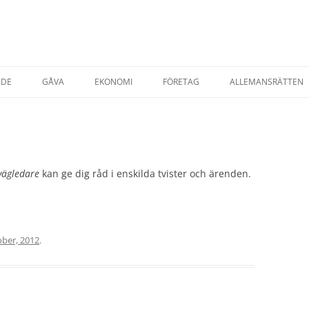
NDE
GÅVA
EKONOMI
FÖRETAG
ALLEMANSRÄTTEN
TADSRÄTT
AVTAL & KÖP
STARTA EGET FÖRETAG
ESRÄTT
FÖRSÄKRINGAR
T EGENDOM
SKATTER
SKATT PRIVATPER
ägledare
kan ge dig råd i enskilda tvister och ärenden.
YRNING AV BOSTAD
SKATT FÖRETAG
AP
ober, 2012
.