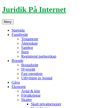
Hoppa
Juridik På Internet
till
innehåll
Meny
Startsida
Familjerätt
Testamente
Äktenskap
Sambor
Barn
Registrerat partnerskap
Boende
Bostadsrätt
Hyresrätt
Fast egendom
Uthyrning av bostad
Gåva
Ekonomi
Avtal & köp
Försäkringar
Skatter
Skatt privatpersoner