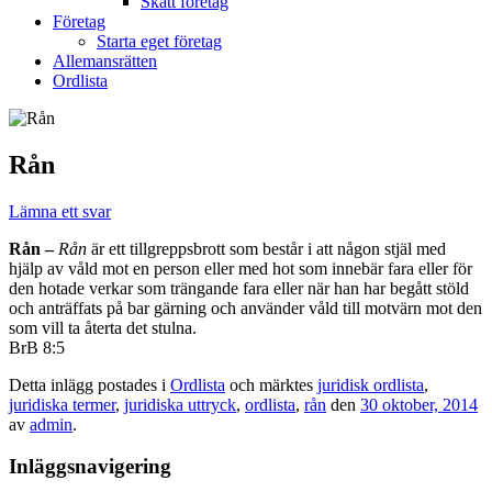
Skatt företag
Företag
Starta eget företag
Allemansrätten
Ordlista
Rån
Lämna ett svar
Rån –
Rån
är ett tillgreppsbrott som består i att någon stjäl med
hjälp av våld mot en person eller med hot som innebär fara eller för
den hotade verkar som trängande fara eller när han har begått stöld
och anträffats på bar gärning och använder våld till motvärn mot den
som vill ta återta det stulna.
BrB 8:5
Detta inlägg postades i
Ordlista
och märktes
juridisk ordlista
,
juridiska termer
,
juridiska uttryck
,
ordlista
,
rån
den
30 oktober, 2014
av
admin
.
Inläggsnavigering