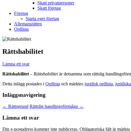
Skatt privatpersoner
Skatt företag
Företag
Starta eget företag
Allemansrätten
Ordlista
Rättshabilitet
Lämna ett svar
Rättshabilitet
–
Rättshabilitet
är detsamma som rättslig handlingsför
Detta inlägg postades i
Ordlista
och märktes
juridisk ordlista
,
juridisk
Inläggsnavigering
←
Rättsgrund
Rättslig handlingsförmåga
→
Lämna ett svar
Din e-postadress kommer inte publiceras.
Obligatoriska fält är märkta