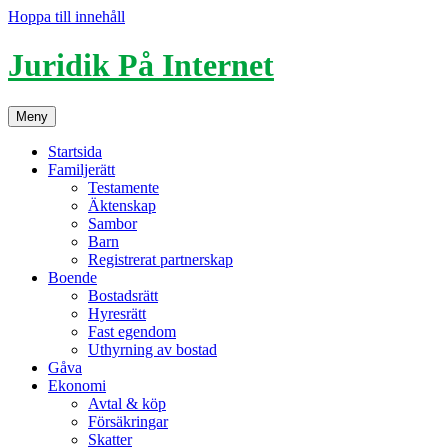
Hoppa till innehåll
Juridik På Internet
Meny
Startsida
Familjerätt
Testamente
Äktenskap
Sambor
Barn
Registrerat partnerskap
Boende
Bostadsrätt
Hyresrätt
Fast egendom
Uthyrning av bostad
Gåva
Ekonomi
Avtal & köp
Försäkringar
Skatter