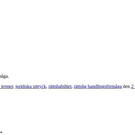
måga.
a termer
,
juridiska uttryck
,
rättshabilitet
,
rättslig handlingsförmåga
den
2
*