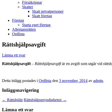
Försäkringar
Skatter
Skatt privatpersoner
Skatt företag
Företag
Starta eget företag
Allemansrätten
Ordlista
Rättshjälpsavgift
Lämna ett svar
Rättshjälpsavgift
–
Rättshjälpsavgift
är en avgift som utgår vid rättsh
Detta inlägg postades i
Ordlista
den
3 november, 2014
av
admin
.
Inläggsnavigering
←
Rättshjälp
Rättshjälpsmyndigheten
→
Lämna ett svar