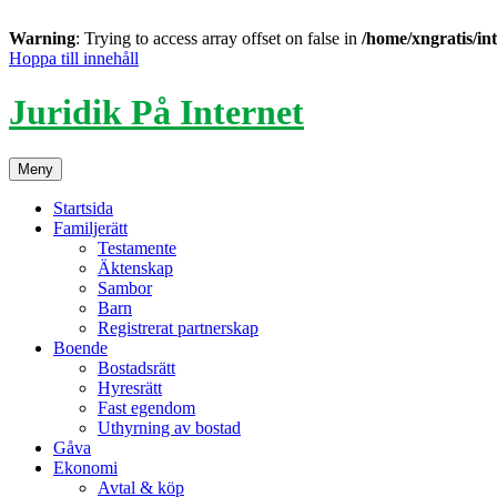
Warning
: Trying to access array offset on false in
/home/xngratis/in
Hoppa till innehåll
Juridik På Internet
Meny
Startsida
Familjerätt
Testamente
Äktenskap
Sambor
Barn
Registrerat partnerskap
Boende
Bostadsrätt
Hyresrätt
Fast egendom
Uthyrning av bostad
Gåva
Ekonomi
Avtal & köp