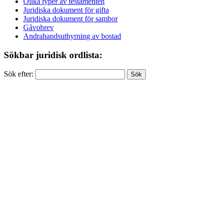
Olika typer av testamenten
Juridiska dokument för gifta
Juridiska dokument för sambor
Gåvobrev
Andrahandsuthyrning av bostad
Sökbar juridisk ordlista:
Sök efter: