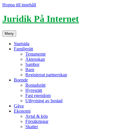
Hoppa till innehåll
Juridik På Internet
Meny
Startsida
Familjerätt
Testamente
Äktenskap
Sambor
Barn
Registrerat partnerskap
Boende
Bostadsrätt
Hyresrätt
Fast egendom
Uthyrning av bostad
Gåva
Ekonomi
Avtal & köp
Försäkringar
Skatter