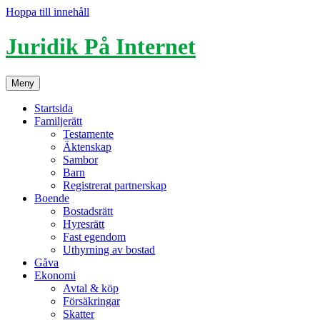
Hoppa till innehåll
Juridik På Internet
Meny
Startsida
Familjerätt
Testamente
Äktenskap
Sambor
Barn
Registrerat partnerskap
Boende
Bostadsrätt
Hyresrätt
Fast egendom
Uthyrning av bostad
Gåva
Ekonomi
Avtal & köp
Försäkringar
Skatter