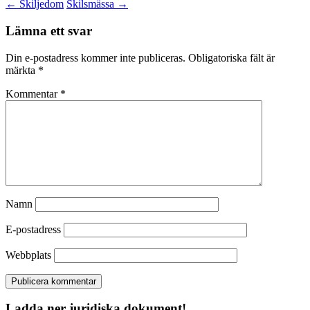
←
Skiljedom
Skilsmässa
→
Lämna ett svar
Din e-postadress kommer inte publiceras.
Obligatoriska fält är
märkta
*
Kommentar
*
Namn
E-postadress
Webbplats
Ladda ner juridiska dokument!