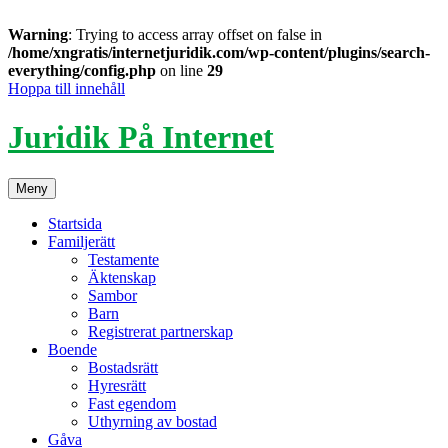
Warning
: Trying to access array offset on false in
/home/xngratis/internetjuridik.com/wp-content/plugins/search-
everything/config.php
on line
29
Hoppa till innehåll
Juridik På Internet
Meny
Startsida
Familjerätt
Testamente
Äktenskap
Sambor
Barn
Registrerat partnerskap
Boende
Bostadsrätt
Hyresrätt
Fast egendom
Uthyrning av bostad
Gåva