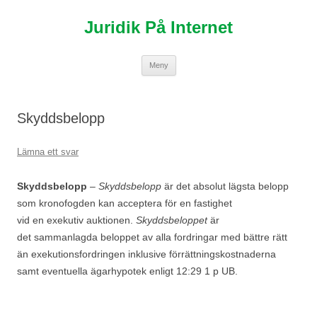
Hoppa
till
Juridik På Internet
innehåll
Meny
Skyddsbelopp
Lämna ett svar
Skyddsbelopp
–
Skyddsbelopp
är det absolut lägsta belopp
som kronofogden kan acceptera för en fastighet
vid en exekutiv auktionen.
Skyddsbeloppet
är
det sammanlagda beloppet av alla fordringar med bättre rätt
än exekutionsfordringen inklusive förrättningskostnaderna
samt eventuella ägarhypotek enligt 12:29 1 p UB.