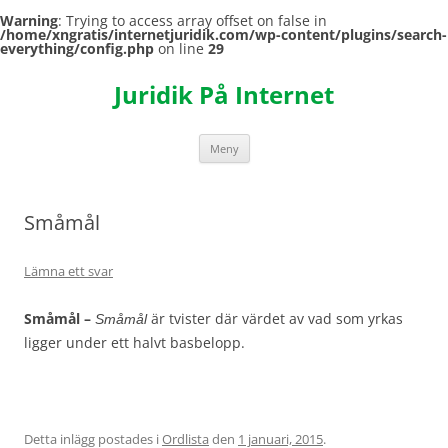
Warning
: Trying to access array offset on false in
/home/xngratis/internetjuridik.com/wp-content/plugins/search-
everything/config.php
on line
29
Hoppa
till
Juridik På Internet
innehåll
Meny
Småmål
Lämna ett svar
Småmål –
är tvister där värdet av vad som yrkas
Småmål
ligger under ett halvt basbelopp.
Detta inlägg postades i
Ordlista
den
1 januari, 2015
.