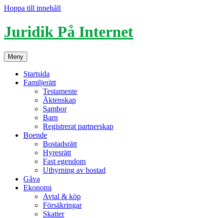
Hoppa till innehåll
Juridik På Internet
Meny
Startsida
Familjerätt
Testamente
Äktenskap
Sambor
Barn
Registrerat partnerskap
Boende
Bostadsrätt
Hyresrätt
Fast egendom
Uthyrning av bostad
Gåva
Ekonomi
Avtal & köp
Försäkringar
Skatter