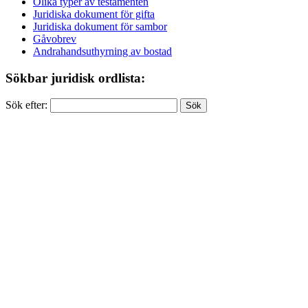
Olika typer av testamenten
Juridiska dokument för gifta
Juridiska dokument för sambor
Gåvobrev
Andrahandsuthyrning av bostad
Sökbar juridisk ordlista:
Sök efter: