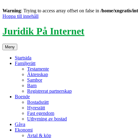
Warning
: Trying to access array offset on false in
/home/xngratis/in
Hoppa till innehåll
Juridik På Internet
Meny
Startsida
Familjerätt
Testamente
Äktenskap
Sambor
Barn
Registrerat partnerskap
Boende
Bostadsrätt
Hyresrätt
Fast egendom
Uthyrning av bostad
Gåva
Ekonomi
Avtal & köp