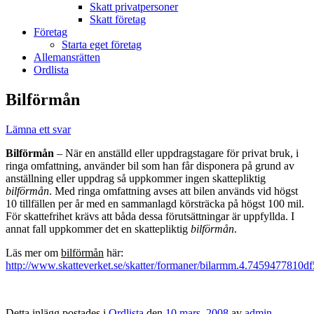
Skatt privatpersoner
Skatt företag
Företag
Starta eget företag
Allemansrätten
Ordlista
Bilförmån
Lämna ett svar
Bilförmån
– När en anställd eller uppdragstagare för privat bruk, i
ringa omfattning, använder bil som han får disponera på grund av
anställning eller uppdrag så uppkommer ingen skattepliktig
bilförmån
. Med ringa omfattning avses att bilen används vid högst
10 tillfällen per år med en sammanlagd körsträcka på högst 100 mil.
För skattefrihet krävs att båda dessa förutsättningar är uppfyllda. I
annat fall uppkommer det en skattepliktig
bilförmån
.
Läs mer om
bilförmån
här:
http://www.skatteverket.se/skatter/formaner/bilarmm.4.7459477810
Detta inlägg postades i
Ordlista
den
10 mars, 2008
av
admin
.