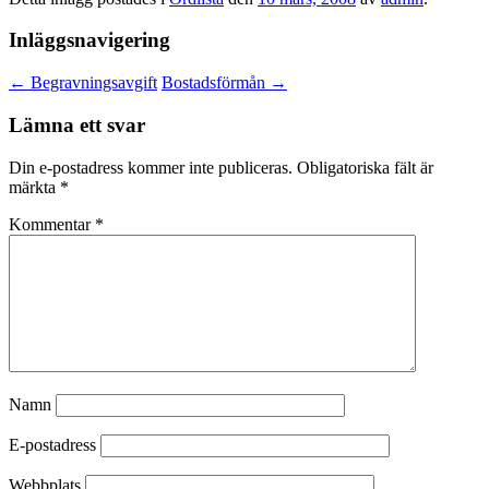
Inläggsnavigering
←
Begravningsavgift
Bostadsförmån
→
Lämna ett svar
Din e-postadress kommer inte publiceras.
Obligatoriska fält är
märkta
*
Kommentar
*
Namn
E-postadress
Webbplats