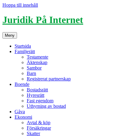
Hoppa till innehåll
Juridik På Internet
Meny
Startsida
Familjerätt
Testamente
Äktenskap
Sambor
Barn
Registrerat partnerskap
Boende
Bostadsrätt
Hyresrätt
Fast egendom
Uthyrning av bostad
Gåva
Ekonomi
Avtal & köp
Försäkringar
Skatter