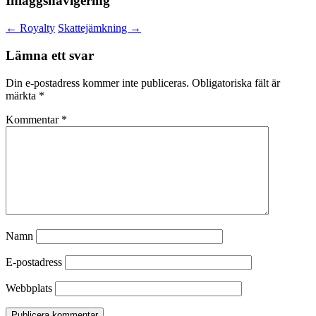
Inläggsnavigering
←
Royalty
Skattejämkning
→
Lämna ett svar
Din e-postadress kommer inte publiceras.
Obligatoriska fält är
märkta
*
Kommentar
*
Namn
E-postadress
Webbplats