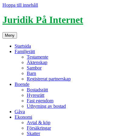
Hoppa till innehåll
Juridik På Internet
Meny
Startsida
Familjerätt
Testamente
Äktenskap
Sambor
Barn
Registrerat partnerskap
Boende
Bostadsrätt
Hyresrätt
Fast egendom
Uthyrning av bostad
Gåva
Ekonomi
Avtal & köp
Försäkringar
Skatter