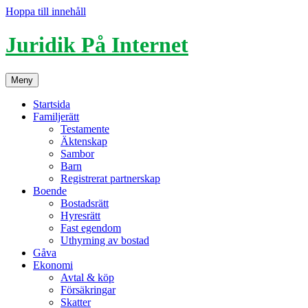
Hoppa till innehåll
Juridik På Internet
Meny
Startsida
Familjerätt
Testamente
Äktenskap
Sambor
Barn
Registrerat partnerskap
Boende
Bostadsrätt
Hyresrätt
Fast egendom
Uthyrning av bostad
Gåva
Ekonomi
Avtal & köp
Försäkringar
Skatter