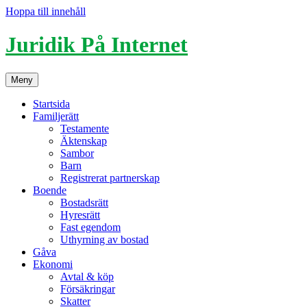
Hoppa till innehåll
Juridik På Internet
Meny
Startsida
Familjerätt
Testamente
Äktenskap
Sambor
Barn
Registrerat partnerskap
Boende
Bostadsrätt
Hyresrätt
Fast egendom
Uthyrning av bostad
Gåva
Ekonomi
Avtal & köp
Försäkringar
Skatter