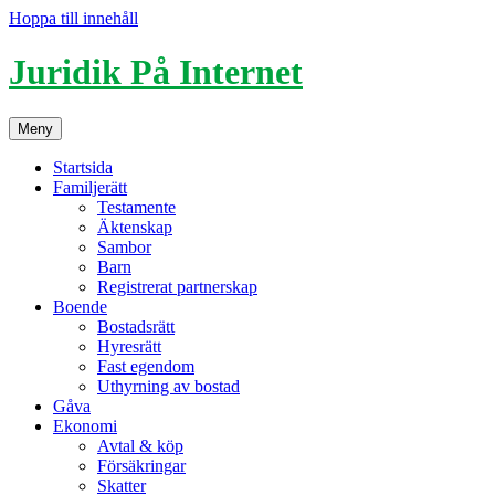
Hoppa till innehåll
Juridik På Internet
Meny
Startsida
Familjerätt
Testamente
Äktenskap
Sambor
Barn
Registrerat partnerskap
Boende
Bostadsrätt
Hyresrätt
Fast egendom
Uthyrning av bostad
Gåva
Ekonomi
Avtal & köp
Försäkringar
Skatter