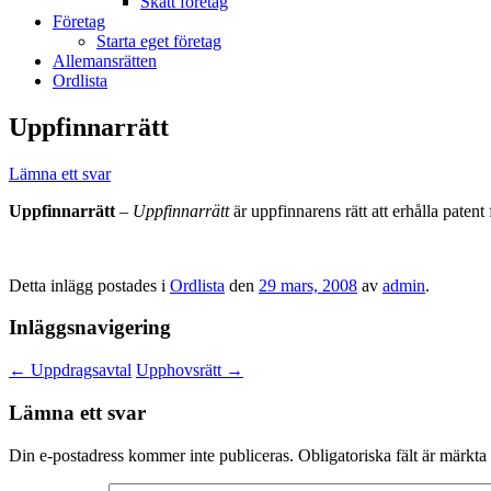
Skatt företag
Företag
Starta eget företag
Allemansrätten
Ordlista
Uppfinnarrätt
Lämna ett svar
Uppfinnarrätt
–
Uppfinnarrätt
är uppfinnarens rätt att erhålla patent
Detta inlägg postades i
Ordlista
den
29 mars, 2008
av
admin
.
Inläggsnavigering
←
Uppdragsavtal
Upphovsrätt
→
Lämna ett svar
Din e-postadress kommer inte publiceras.
Obligatoriska fält är märkta