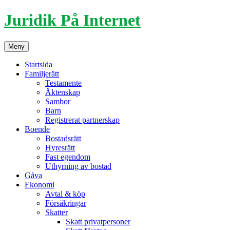
Hoppa
Juridik På Internet
till
innehåll
Meny
Startsida
Familjerätt
Testamente
Äktenskap
Sambor
Barn
Registrerat partnerskap
Boende
Bostadsrätt
Hyresrätt
Fast egendom
Uthyrning av bostad
Gåva
Ekonomi
Avtal & köp
Försäkringar
Skatter
Skatt privatpersoner