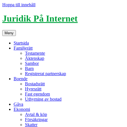
Hoppa till innehåll
Juridik På Internet
Meny
Startsida
Familjerätt
Testamente
Äktenskap
Sambor
Barn
Registrerat partnerskap
Boende
Bostadsrätt
Hyresrätt
Fast egendom
Uthyrning av bostad
Gåva
Ekonomi
Avtal & köp
Försäkringar
Skatter