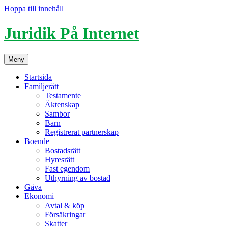
Hoppa till innehåll
Juridik På Internet
Meny
Startsida
Familjerätt
Testamente
Äktenskap
Sambor
Barn
Registrerat partnerskap
Boende
Bostadsrätt
Hyresrätt
Fast egendom
Uthyrning av bostad
Gåva
Ekonomi
Avtal & köp
Försäkringar
Skatter