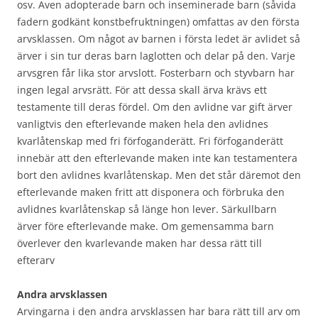
osv. Även adopterade barn och inseminerade barn (såvida
fadern godkänt konstbefruktningen) omfattas av den första
arvsklassen. Om något av barnen i första ledet är avlidet så
ärver i sin tur deras barn laglotten och delar på den. Varje
arvsgren får lika stor arvslott. Fosterbarn och styvbarn har
ingen legal arvsrätt. För att dessa skall ärva krävs ett
testamente till deras fördel. Om den avlidne var gift ärver
vanligtvis den efterlevande maken hela den avlidnes
kvarlåtenskap med fri förfoganderätt. Fri förfoganderätt
innebär att den efterlevande maken inte kan testamentera
bort den avlidnes kvarlåtenskap. Men det står däremot den
efterlevande maken fritt att disponera och förbruka den
avlidnes kvarlåtenskap så länge hon lever. Särkullbarn
ärver före efterlevande make. Om gemensamma barn
överlever den kvarlevande maken har dessa rätt till
efterarv
Andra arvsklassen
Arvingarna i den andra arvsklassen har bara rätt till arv om