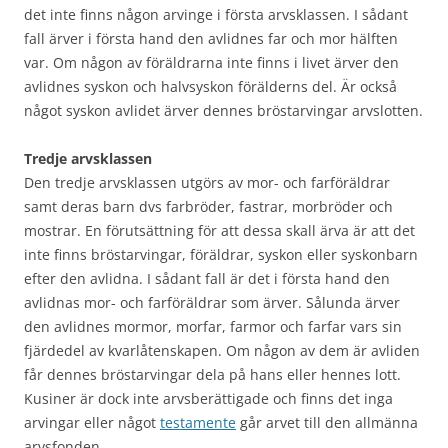
det inte finns någon arvinge i första arvsklassen. I sådant
fall ärver i första hand den avlidnes far och mor hälften
var. Om någon av föräldrarna inte finns i livet ärver den
avlidnes syskon och halvsyskon förälderns del. Är också
något syskon avlidet ärver dennes bröstarvingar arvslotten.
Tredje arvsklassen
Den tredje arvsklassen utgörs av mor- och farföräldrar
samt deras barn dvs farbröder, fastrar, morbröder och
mostrar. En förutsättning för att dessa skall ärva är att det
inte finns bröstarvingar, föräldrar, syskon eller syskonbarn
efter den avlidna. I sådant fall är det i första hand den
avlidnas mor- och farföräldrar som ärver. Sålunda ärver
den avlidnes mormor, morfar, farmor och farfar vars sin
fjärdedel av kvarlåtenskapen. Om någon av dem är avliden
får dennes bröstarvingar dela på hans eller hennes lott.
Kusiner är dock inte arvsberättigade och finns det inga
arvingar eller något
testamente
går arvet till den allmänna
arvsfonden.