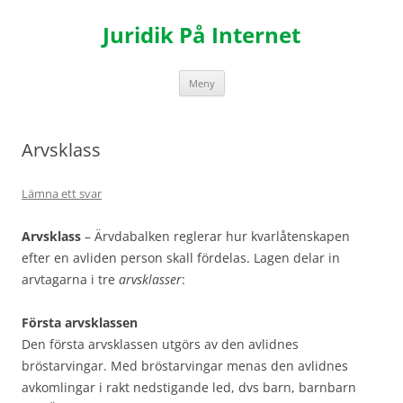
Hoppa
till
Juridik På Internet
innehåll
Meny
Arvsklass
Lämna ett svar
Arvsklass
– Ärvdabalken reglerar hur kvarlåtenskapen
efter en avliden person skall fördelas. Lagen delar in
arvtagarna i tre
arvsklasser
:
Första arvsklassen
Den första arvsklassen utgörs av den avlidnes
bröstarvingar. Med bröstarvingar menas den avlidnes
avkomlingar i rakt nedstigande led, dvs barn, barnbarn