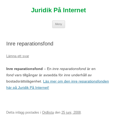
Hoppa
till
Juridik På Internet
innehåll
Meny
Inre reparationsfond
Lämna ett svar
Inre reparationsfond
– En
inre reparationsfond
är en
fond
vars tillgångar är avsedda för
inre
underhåll av
bostadsrättslägenhet.
Läs mer om den inre reparationsfonden
här på Juridik På Internet!
Detta inlägg postades i
Ordlista
den
25 juni, 2008
.