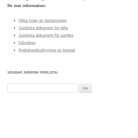
för mer information:
Olika typer av testamenten
Juridiska dokument för gifta
Juridiska dokument för sambor
Gåvobrev
Andrahandsuthyrning av bostad
SÖKBAR JURIDISK ORDLISTA:
S
ö
k
e
f
t
e