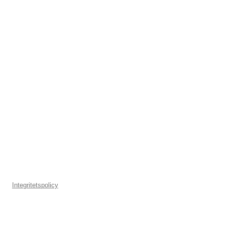
r
:
Integritetspolicy