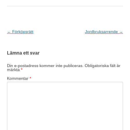
Inläggsnavigering
←
Förköpsrätt
Jordbruksarrende
→
Lämna ett svar
Din e-postadress kommer inte publiceras.
Obligatoriska fält är
märkta
*
Kommentar
*