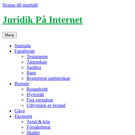
Hoppa till innehåll
Juridik På Internet
Meny
Startsida
Familjerätt
Testamente
Äktenskap
Sambor
Barn
Registrerat partnerskap
Boende
Bostadsrätt
Hyresrätt
Fast egendom
Uthyrning av bostad
Gåva
Ekonomi
Avtal & köp
Försäkringar
Skatter