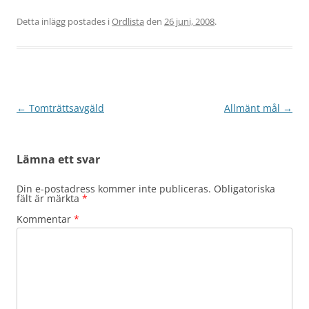
Detta inlägg postades i
Ordlista
den
26 juni, 2008
.
Inläggsnavigering
←
Tomträttsavgäld
Allmänt mål
→
Lämna ett svar
Din e-postadress kommer inte publiceras.
Obligatoriska
fält är märkta
*
Kommentar
*