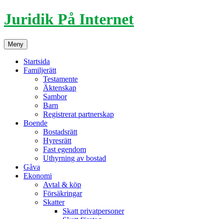
Hoppa
Juridik På Internet
till
innehåll
Meny
Startsida
Familjerätt
Testamente
Äktenskap
Sambor
Barn
Registrerat partnerskap
Boende
Bostadsrätt
Hyresrätt
Fast egendom
Uthyrning av bostad
Gåva
Ekonomi
Avtal & köp
Försäkringar
Skatter
Skatt privatpersoner