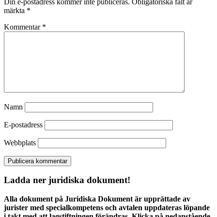
Din e-postadress kommer inte publiceras.
Obligatoriska fält är
märkta
*
Kommentar
*
Namn
E-postadress
Webbplats
Ladda ner juridiska dokument!
Alla dokument på Juridiska Dokument är upprättade av
jurister med specialkompetens och avtalen uppdateras löpande
i takt med att lagstiftningen förändras. Klicka på nedanstående