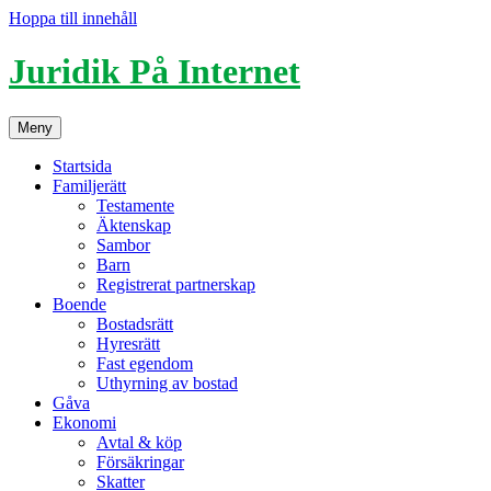
Hoppa till innehåll
Juridik På Internet
Meny
Startsida
Familjerätt
Testamente
Äktenskap
Sambor
Barn
Registrerat partnerskap
Boende
Bostadsrätt
Hyresrätt
Fast egendom
Uthyrning av bostad
Gåva
Ekonomi
Avtal & köp
Försäkringar
Skatter