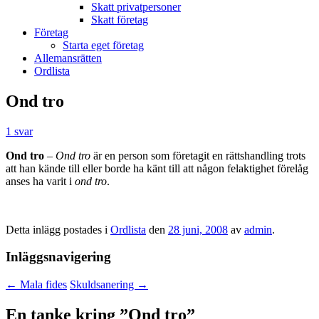
Skatt privatpersoner
Skatt företag
Företag
Starta eget företag
Allemansrätten
Ordlista
Ond tro
1 svar
Ond tro
–
Ond tro
är en person som företagit en rättshandling trots
att han kände till eller borde ha känt till att någon felaktighet förelåg
anses ha varit i
ond tro
.
Detta inlägg postades i
Ordlista
den
28 juni, 2008
av
admin
.
Inläggsnavigering
←
Mala fides
Skuldsanering
→
En tanke kring ”
Ond tro
”