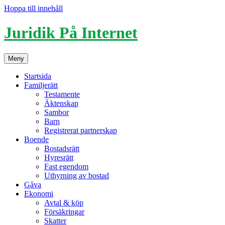
Hoppa till innehåll
Juridik På Internet
Meny
Startsida
Familjerätt
Testamente
Äktenskap
Sambor
Barn
Registrerat partnerskap
Boende
Bostadsrätt
Hyresrätt
Fast egendom
Uthyrning av bostad
Gåva
Ekonomi
Avtal & köp
Försäkringar
Skatter