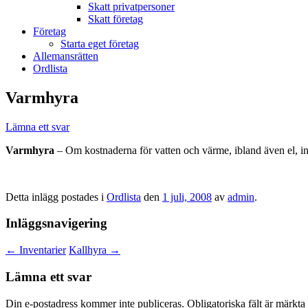
Skatt privatpersoner
Skatt företag
Företag
Starta eget företag
Allemansrätten
Ordlista
Varmhyra
Lämna ett svar
Varmhyra
– Om kostnaderna för vatten och värme, ibland även el, ing
Detta inlägg postades i
Ordlista
den
1 juli, 2008
av
admin
.
Inläggsnavigering
←
Inventarier
Kallhyra
→
Lämna ett svar
Din e-postadress kommer inte publiceras.
Obligatoriska fält är märkta