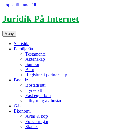
Hoppa till innehåll
Juridik På Internet
Meny
Startsida
Familjerätt
Testamente
Äktenskap
Sambor
Barn
Registrerat partnerskap
Boende
Bostadsrätt
Hyresrätt
Fast egendom
Uthyrning av bostad
Gåva
Ekonomi
Avtal & köp
Försäkringar
Skatter