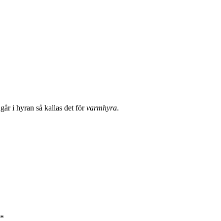
år i hyran så kallas det för
varmhyra
.
*