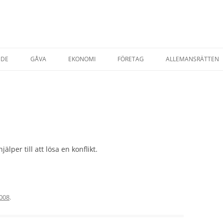
NDE
GÅVA
EKONOMI
FÖRETAG
ALLEMANSRÄTTEN
TADSRÄTT
AVTAL & KÖP
STARTA EGET FÖRETAG
ESRÄTT
FÖRSÄKRINGAR
T EGENDOM
SKATTER
SKATT PRIVATPER
YRNING AV BOSTAD
SKATT FÖRETAG
lper till att lösa en konflikt.
AP
2008
.