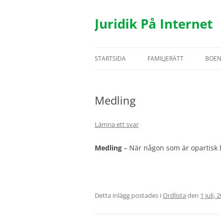
Hoppa
till
innehåll
Juridik På Internet
STARTSIDA
FAMILJERÄTT
BOE
TESTAMENTE
BOS
Medling
ÄKTENSKAP
HYR
SAMBOR
FAS
Lämna ett svar
BARN
UTH
Medling
– När någon som är opartisk hjä
REGISTRERAT PARTNERSK
Detta inlägg postades i
Ordlista
den
1 juli, 