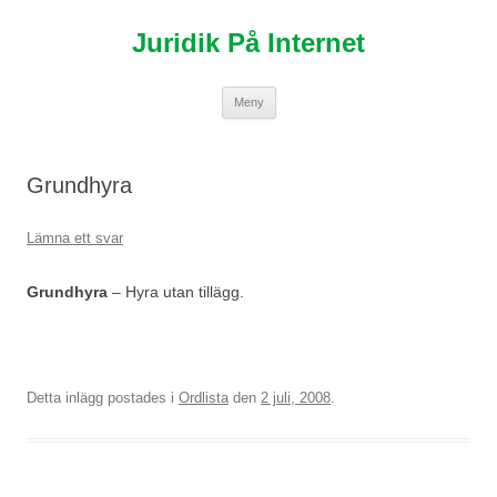
Hoppa
till
Juridik På Internet
innehåll
Meny
Grundhyra
Lämna ett svar
Grundhyra
– Hyra utan tillägg.
Detta inlägg postades i
Ordlista
den
2 juli, 2008
.