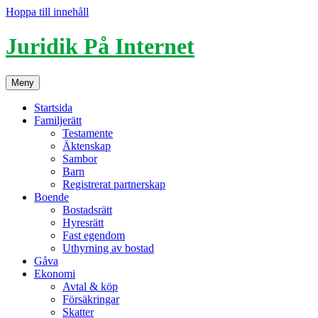
Hoppa till innehåll
Juridik På Internet
Meny
Startsida
Familjerätt
Testamente
Äktenskap
Sambor
Barn
Registrerat partnerskap
Boende
Bostadsrätt
Hyresrätt
Fast egendom
Uthyrning av bostad
Gåva
Ekonomi
Avtal & köp
Försäkringar
Skatter