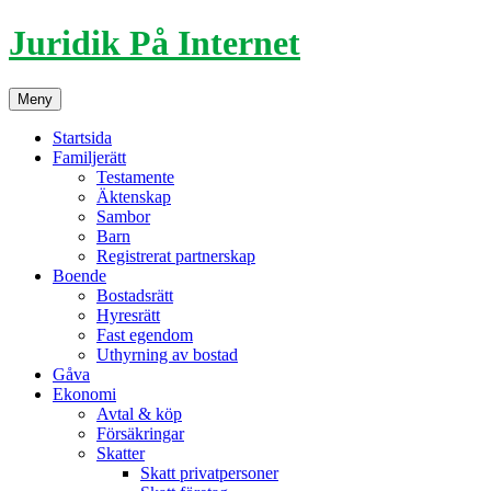
Hoppa
Juridik På Internet
till
innehåll
Meny
Startsida
Familjerätt
Testamente
Äktenskap
Sambor
Barn
Registrerat partnerskap
Boende
Bostadsrätt
Hyresrätt
Fast egendom
Uthyrning av bostad
Gåva
Ekonomi
Avtal & köp
Försäkringar
Skatter
Skatt privatpersoner