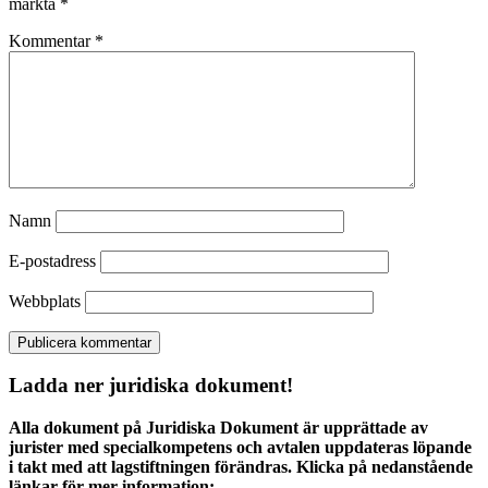
märkta
*
Kommentar
*
Namn
E-postadress
Webbplats
Ladda ner juridiska dokument!
Alla dokument på Juridiska Dokument är upprättade av
jurister med specialkompetens och avtalen uppdateras löpande
i takt med att lagstiftningen förändras. Klicka på nedanstående
länkar för mer information: