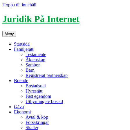
Hoppa till innehåll
Juridik På Internet
Meny
Startsida
Familjerätt
Testamente
Äktenskap
Sambor
Barn
Registrerat partnerskap
Boende
Bostadsrätt
Hyresrätt
Fast egendom
Uthyrning av bostad
Gåva
Ekonomi
Avtal & köp
Försäkringar
Skatter