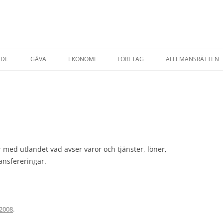
NDE
GÅVA
EKONOMI
FÖRETAG
ALLEMANSRÄTTEN
TADSRÄTT
AVTAL & KÖP
STARTA EGET FÖRETAG
ESRÄTT
FÖRSÄKRINGAR
T EGENDOM
SKATTER
SKATT PRIVATPER
YRNING AV BOSTAD
SKATT FÖRETAG
 med utlandet vad avser varor och tjänster, löner,
ansfereringar.
AP
 2008
.