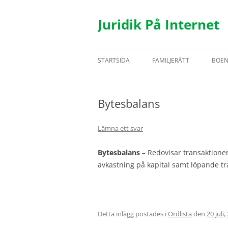
Hoppa
till
innehåll
Juridik På Internet
STARTSIDA
FAMILJERÄTT
BOE
TESTAMENTE
BOS
Bytesbalans
ÄKTENSKAP
HYR
SAMBOR
FAS
Lämna ett svar
BARN
UTH
Bytesbalans
– Redovisar transaktioner
avkastning på kapital samt löpande tr
REGISTRERAT PARTNERSK
Detta inlägg postades i
Ordlista
den
20 juli,