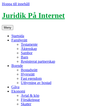
Hoppa till innehåll
Juridik På Internet
Meny
Startsida
Familjerätt
Testamente
Äktenskap
Sambor
Barn
Registrerat partnerskap
Boende
Bostadsrätt
Hyresrätt
Fast egendom
Uthyrning av bostad
Gåva
Ekonomi
Avtal & köp
Försäkringar
Skatter