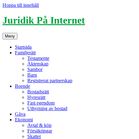
Hoppa till innehåll
Juridik På Internet
Meny
Startsida
Familjerätt
Testamente
Äktenskap
Sambor
Barn
Registrerat partnerskap
Boende
Bostadsrätt
Hyresrätt
Fast egendom
Uthyrning av bostad
Gåva
Ekonomi
Avtal & köp
Försäkringar
Skatter