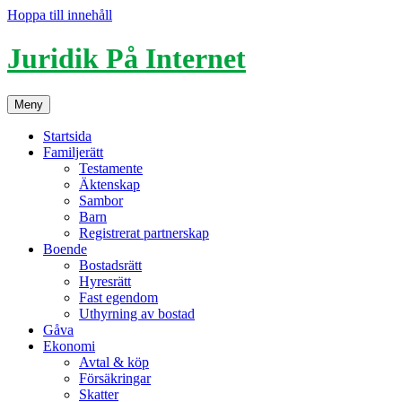
Hoppa till innehåll
Juridik På Internet
Meny
Startsida
Familjerätt
Testamente
Äktenskap
Sambor
Barn
Registrerat partnerskap
Boende
Bostadsrätt
Hyresrätt
Fast egendom
Uthyrning av bostad
Gåva
Ekonomi
Avtal & köp
Försäkringar
Skatter