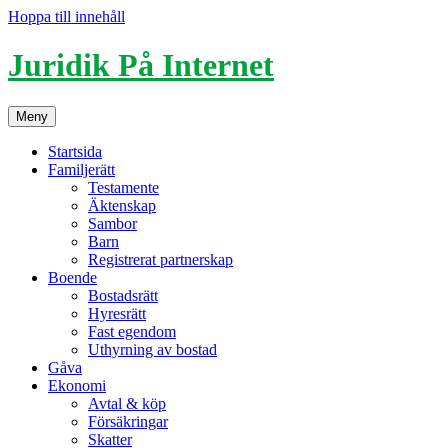
Hoppa till innehåll
Juridik På Internet
Meny
Startsida
Familjerätt
Testamente
Äktenskap
Sambor
Barn
Registrerat partnerskap
Boende
Bostadsrätt
Hyresrätt
Fast egendom
Uthyrning av bostad
Gåva
Ekonomi
Avtal & köp
Försäkringar
Skatter