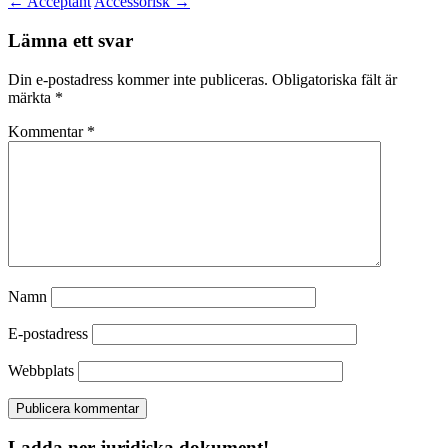
←
Acceptant
Accessorisk
→
Lämna ett svar
Din e-postadress kommer inte publiceras.
Obligatoriska fält är
märkta
*
Kommentar
*
Namn
E-postadress
Webbplats
Ladda ner juridiska dokument!