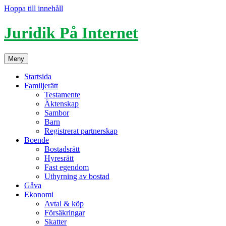
Hoppa till innehåll
Juridik På Internet
Meny
Startsida
Familjerätt
Testamente
Äktenskap
Sambor
Barn
Registrerat partnerskap
Boende
Bostadsrätt
Hyresrätt
Fast egendom
Uthyrning av bostad
Gåva
Ekonomi
Avtal & köp
Försäkringar
Skatter