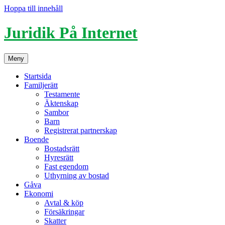
Hoppa till innehåll
Juridik På Internet
Meny
Startsida
Familjerätt
Testamente
Äktenskap
Sambor
Barn
Registrerat partnerskap
Boende
Bostadsrätt
Hyresrätt
Fast egendom
Uthyrning av bostad
Gåva
Ekonomi
Avtal & köp
Försäkringar
Skatter